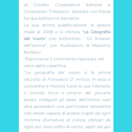
di Credito Cooperative Italiane) e
Consulente Tributario. Sposato con Paola
ha due bellissime bambine.
La sua prima pubblicazione di poesia
risale al 2008 e si intitola “
La Geografia
del Vuoto
” con sottotitolo “ Gli itinerari
dell’anima”, con illustrazioni di Massimo
Barbaro.
Riportiamo il commento riportato nel
retro della copertina.
“
La geografia del vuoto è la prima
raccolta di Francesco D' Amico. In essa si
concentra e mostra tutta la sua intensità,
il mondo lirico e umano del giovane
poeta. Indagare gli spazi dell'anima vuol
dire possedere una particolare sensibilità
che renda capace di essere colpiti da ogni
minima sfumatura di colore, sferzati da
ogni più lieve soffio di vento, rapiti dal più