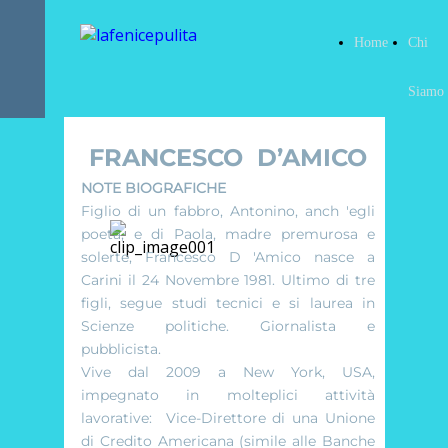
Home
Chi
Siamo
FRANCESCO D’AMICO
NOTE BIOGRAFICHE
Figlio di un fabbro, Antonino, anch 'egli
poeta, e di Paola, madre premurosa e
solerte, Francesco D 'Amico nasce a
Carini il 24 Novembre 1981. Ultimo di tre
figli, segue studi tecnici e si laurea in
Scienze politiche. Giornalista e
pubblicista.
Vive dal 2009 a New York, USA,
impegnato in molteplici attività
lavorative: Vice-Direttore di una Unione
di Credito Americana (simile alle Banche