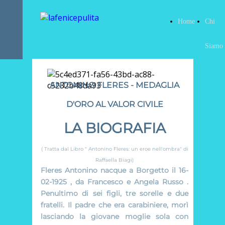
Home
Chi
Siamo
ANTONINO FLERES - MEDAGLIA
D'ORO AL VALOR CIVILE
LA BIOGRAFIA
( Tratta dal Libro " Antonino Fleres: un eroe nell'ombra" di
Raffaella Biagi)
Fleres Antonino nacque a Borgetto il 16-
02-1925 , da Francesco e Angela Russo .
Penultimo di sei figli, tre sorelle e due
fratelli. Il padre che era carabiniere, morì
lasciando la giovane moglie sola con