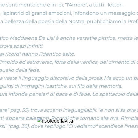
sentimento che è in lei, “l'Amore", a tutti i lettori.
GLI ORGANI
L'Emigr
tà, ispiratrici di grandi emozioni, infondono un messaggio
 la bellezza della poesia della Nostra, pubblichiamo la Prefaz
ico Maddalena De Lisi è anche versatile pittrice, mette le a
DELL'ASSOCIAZIONE
Ieri e O
rova spazi infiniti.
i ricordi hanno l'identico esito.
o, limpido ed estroverso, forte della verifica, del cimento 
quello della fede.
ia veste il linguaggio discorsivo della prosa. Ma ecco un batti
eguirsi di immagini icastiche, sul filo della memoria.
atura infonde pensieri di pace e di fede. Lo spettacolo del
re" pag. 35) trova accenti ineguagliabili: "e non si sa ove f
, appena balenanti. Ricordi che tornano alla riva. Rimpianti
rsi" (pag. 36), dove l'epilogo "Ci vediamo" scandisce l'ine