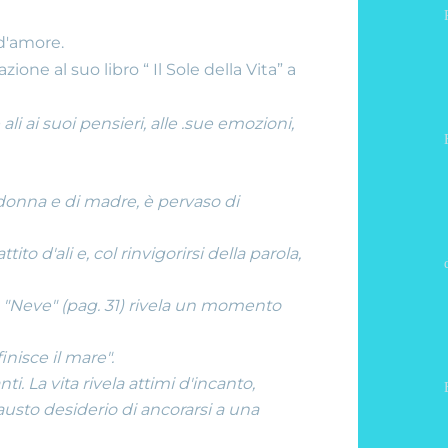
azione:
ieri e d'oggi
La Storia di
 d'amore.
ione al suo libro “ Il Sole della Vita” a
li ai suoi pensieri, alle .sue emozioni,
ggi"
Gli scrittori di
Borgetto
di donna e di madre, è pervaso di
to d'ali e, col rinvigorirsi della parola,
Borgetto di ieri
I Sindaci
la "Neve" (pag. 31) rivela un momento
inisce il mare".
. La vita rivela attimi d'incanto,
e d'oggi
GLI EROI
sausto desiderio di ancorarsi a una