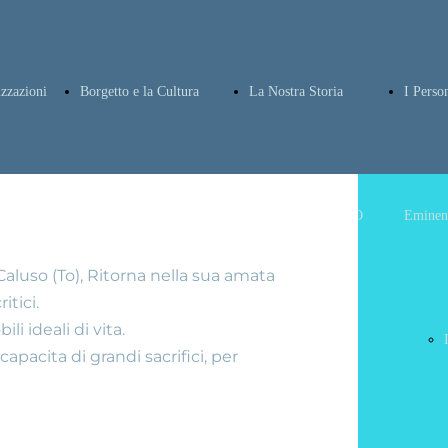
izzazioni
Borgetto e la Cultura
La Nostra Storia
I Perso
la tua
I Poeti popolari
ANTONINO
Eminent
 Caluso (To), Ritorna nella sua amata
itici.
li ideali di vita.
gia
di Borgetto di
FLERES
apacita di grandi sacrifici, per