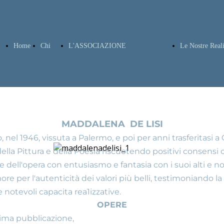
Home
Chi
L'ASSOCIAZIONE
Le Nostre Real
Siamo
LO STATUTO
Ricerca 
MADDALENA DE LISI
nel 1946, vissuta a Palermo, e poi per anni trasferitasi a
ella Pittura e della Poesia riscuotendo positivi consensi cr
e dell'opera con entusiasmo e fantasia con i suoi alti e nobi
ATTO COSTITUTIVO
Genealo
re per l'autenticità dei valori più belli, testimoniando la c
 notevoli capacita rea1izzative.
OPERE
 prima pubblicazione,