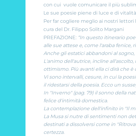
con cui vuole comunicare il più sublime 
Le sue poesie piene di luce e di vitali
Per far cogliere meglio ai nostri lettori
cura del Dr. Filippo Solito Margani
PREFAZIONE:
“In questo itinerario poet
alle sue attese e, come l'araba fenice, rit
Anche gli estatici abbandoni al sogno, a
L'animo dell'autrice, incline all'ascolt
ottimismo. Più avanti ella ci dirà che è 
Vi sono intervalli, cesure, in cui la poes
il ridestarsi della poesia. Ecco un suss
In "Inverno" (pag. 79) il sonno della n
felice d'intimità domestica.
La contemplazione dell'infinito in "Il ma
La Musa si nutre di sentimenti non detti
destinati a dissolversi come in "Ritrova
certezza.