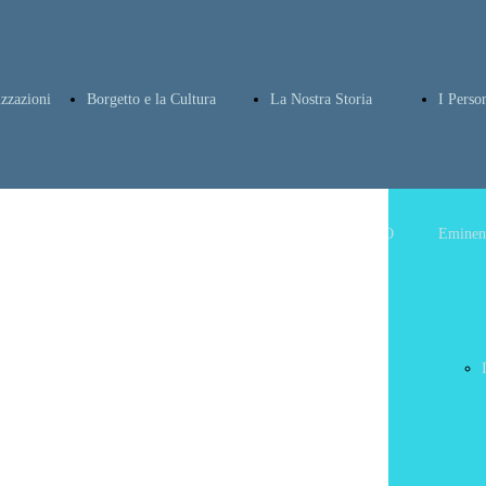
izzazioni
Borgetto e la Cultura
La Nostra Storia
I Perso
la tua
I Poeti popolari
ANTONINO
Eminent
gia
di Borgetto di
FLERES