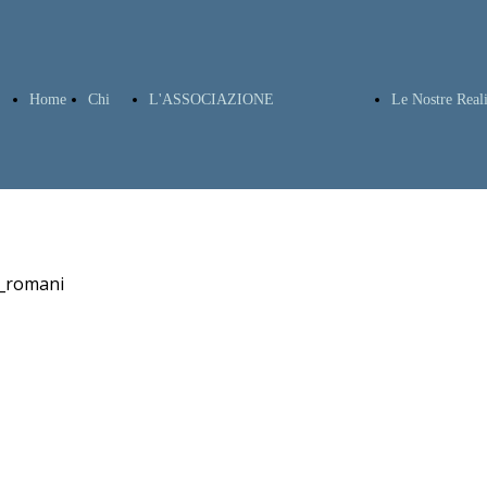
Home
Chi
L'ASSOCIAZIONE
Le Nostre Real
Siamo
LO STATUTO
Ricerca 
ATTO COSTITUTIVO
Genealo